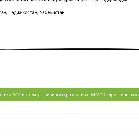
тан, Таджикистан, Узбекистан.
ктики SCP и схем устойчивого развития в ММСП туристического