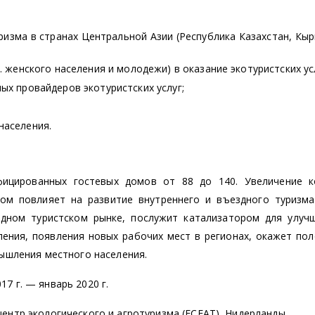
ризма в странах Центральной Азии (Республика Казахстан, Кыр
. женского населения и молодежи) в оказание экотуристских ус
ых провайдеров экотуристских услуг;
населения.
фицированных гостевых домов от 88 до 140. Увеличение к
зом повлияет на развитие внутреннего и въездного туризма
одном туристском рынке, послужит катализатором для улучш
ления, появления новых рабочих мест в регионах, окажет п
ышления местного населения.
17 г. — январь 2020 г.
центр экологического и агротуризма (ECEAT), Нидерланды.