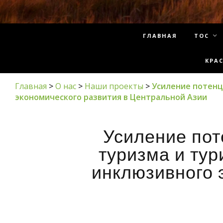
ГЛАВНАЯ
ТОС
КРА
Главная
>
О нас
>
Наши проекты
>
Усиление потенц
экономического развития в Центральной Азии
Усиление пот
туризма и тур
инклюзивного 