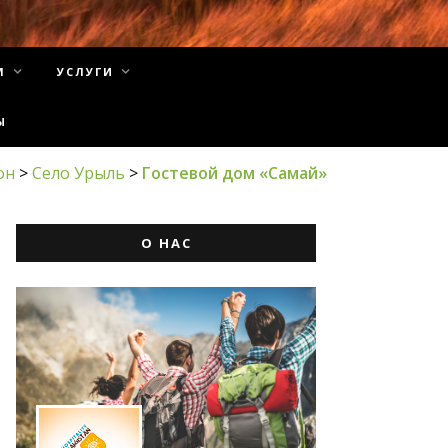
М
УСЛУГИ
Ы
он
>
Село Урыль
>
Гостевой дом «Самай»
О НАС