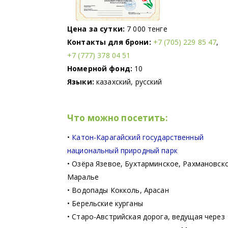
Цена за сутки:
7 000 тенге
Контакты для брони:
+7 (705) 229 85 47
,
+7 (777) 378 04 51
Номерной фонд:
10
Языки:
казахский, русский
Что можно посетить:
•
Катон-Карагайский государственный
национальный природный парк
• Озёра Язевое, Бухтарминское, Рахмановск
Маралье
• Водопады Кокколь, Арасан
• Берельские курганы
• Старо-Австрийская дорога, ведущая через