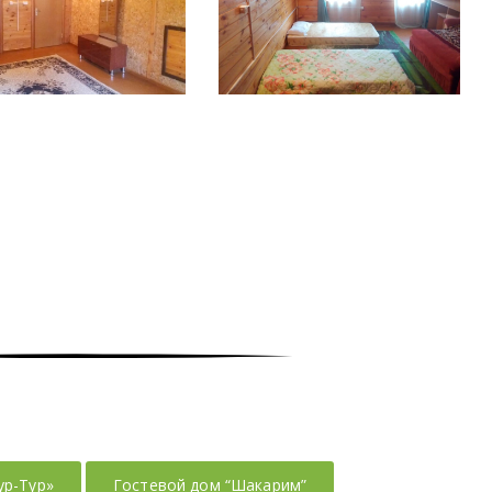
ур-Тур»
Гостевой дом “Шакарим”