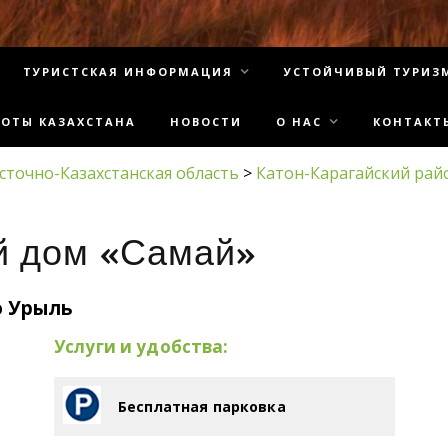
ТУРИСТСКАЯ ИНФОРМАЦИЯ
УСТОЙЧИВЫЙ ТУРИЗ
СОТЫ КАЗАХСТАНА
НОВОСТИ
О НАС
КОНТАКТ
сточно-Казахстанская область
>
Катон-Карагайский рай
й дом «Самай»
о Урыль
Услуги и удобства:
Бесплатная парковка