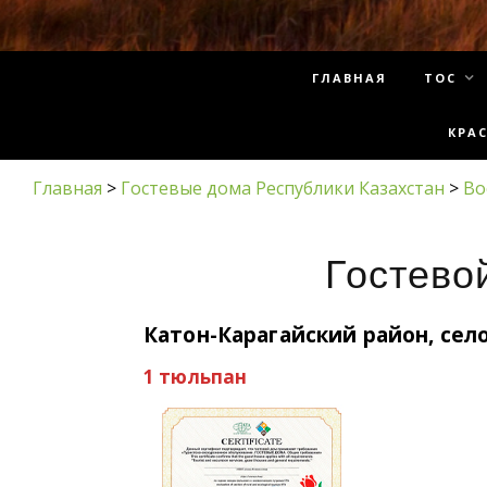
ГЛАВНАЯ
ТОС
КРА
Главная
>
Гостевые дома Республики Казахстан
>
Во
Гостево
Катон-Карагайский район, сел
1 тюльпан