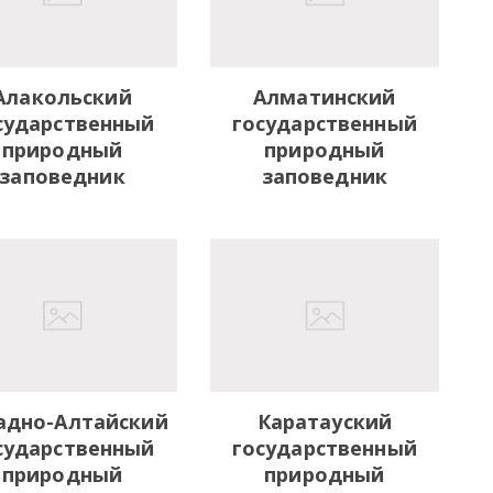
Алакольский
Алматинский
сударственный
государственный
природный
природный
заповедник
заповедник
адно-Алтайский
Каратауский
сударственный
государственный
природный
природный