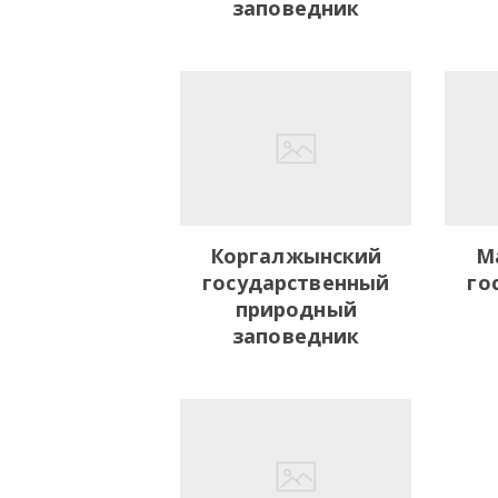
заповедник
Коргалжынский
М
государственный
го
природный
заповедник