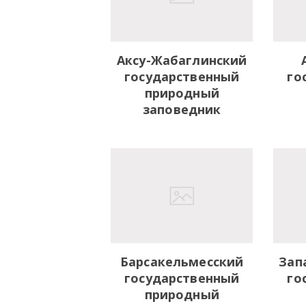
Аксу-Жабаглинский
государственный
го
природный
заповедник
Барсакельмесский
Зап
государственный
го
природный