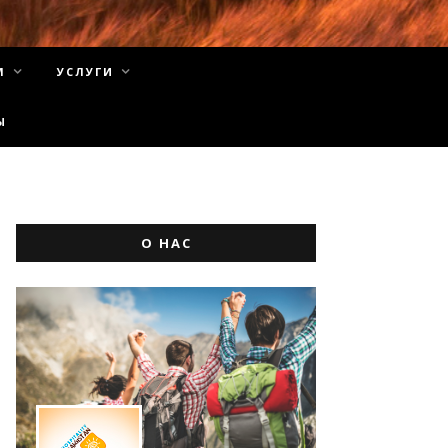
М
УСЛУГИ
Ы
О НАС