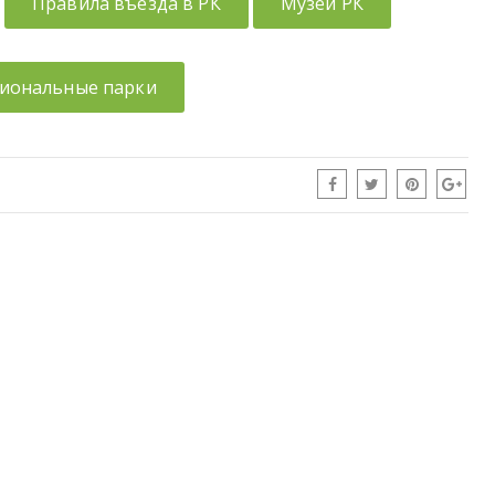
Правила въезда в РК
Музеи РК
иональные парки