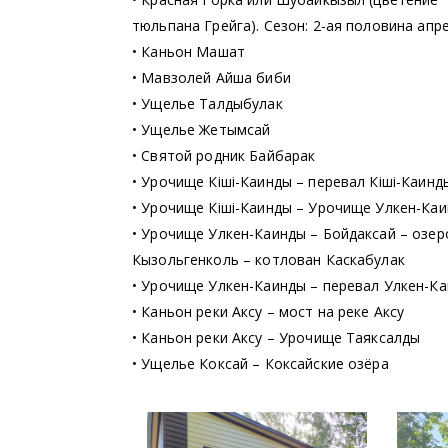
тюльпана Грейга). Сезон: 2-ая половина апр
• Каньон Машат
• Мавзолей Айша биби
• Ущелье Талдыбулак
• Ущелье Жетымсай
• Святой родник Байбарак
• Урочище Кіші-Каинды – перевал Кіші-Каинд
• Урочище Кіші-Каинды – Урочище Улкен-Ка
• Урочище Улкен-Каинды – Бойдаксай – озер
Кызольгенколь – котлован Каскабулак
• Урочище Улкен-Каинды – перевал Улкен-К
• Каньон реки Аксу – мост на реке Аксу
• Каньон реки Аксу – Урочище Таяксалды
• Ущелье Коксай – Коксайские озёра