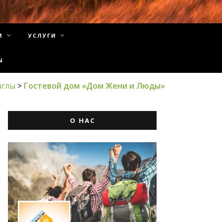
М
УСЛУГИ
Ы
аглы
>
Гостевой дом «Дом Жени и Люды»
О НАС