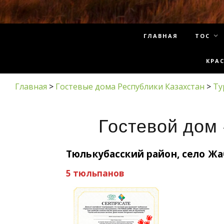
ГЛАВНАЯ
ТОС
КРА
Главная
>
Гостевые дома Республики Казахстан
>
Ту
Гостевой дом
Тюлькубасский район, село Ж
5 тюльпанов