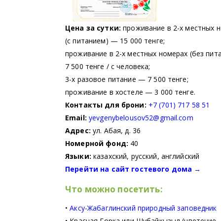
Цена за сутки:
проживание в 2-х местных 
(с питанием) — 15 000 тенге;
проживание в 2-х местных номерах (без пит
7 500 тенге / с человека;
3-х разовое питание — 7 500 тенге;
проживание в хостеле — 3 000 тенге.
Контакты для брони:
+7 (701) 717 58 51
Email:
yevgenybelousov52@gmail.com
Адрес:
ул. Абая, д. 36
Номерной фонд:
40
Языки:
казахский, русский, английский
Перейти на сайт гостевого дома
→
Что можно посетить:
•
Аксу-Жабаглинский природный заповедник
• Красная Горка или Шубайкызыл (цветение