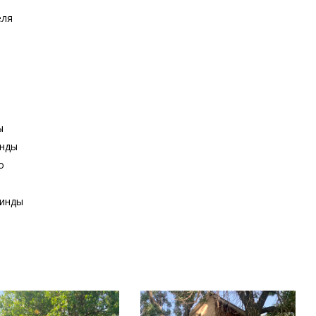
еля
ы
инды
о
аинды