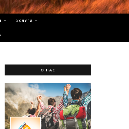
М
УСЛУГИ
Ы
О НАС