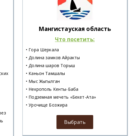
Мангистауская область
Что посетить:
• Гора Шеркала
• Долина замков Айракты
• Долина шаров Торыш
ских
• Каньон Тамшалы
• Мыс Жыгылган
• Некрополь Кенты-Баба
• Подземная мечеть «Бекет-Ата»
• Урочище Бозжира
рез
ль
Выбрать