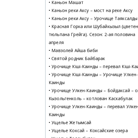
• Каньон Машат
• Каньон реки Аксу – мост на реке Аксу
• Каньон реки Аксу – Урочище Таяксалды
• Красная Горка или Шубайкызыл (цвете
тюльпана Грейга). Сезон: 2-ая половина
апреля
• Мавзолей Айша биби
• Святой родник Байбарак
• Урочище Кіші-Каинды – перевал Кіші-К
• Урочище Кіші-Каинды – Урочище Улкен-
Каинды
• Урочище Улкен-Каинды – Бойдаксай – 
Кызольгенколь – котлован Каскабулак
• Урочище Улкен-Каинды – перевал Улкен
Каинды
• Ущелье Жетымсай
• Ущелье Коксай – Коксайские озера