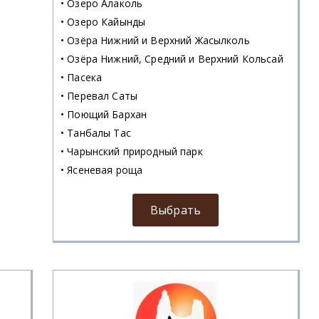
• Озеро Алаколь
• Озеро Кайынды
• Озёра Нижний и Верхний Жасылколь
• Озёра Нижний, Средний и Верхний Кольсай
• Пасека
• Перевал Саты
• Поющий Бархан
• Танбалы Тас
• Чарынский природный парк
• Ясеневая роща
Выбрать