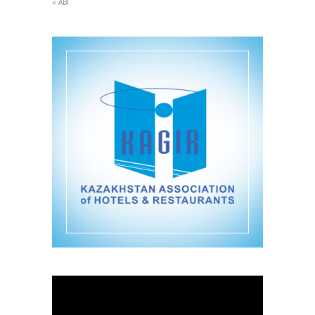
« АВГ
Видеоплеер