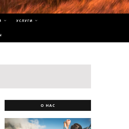
М
УСЛУГИ
Ы
О НАС